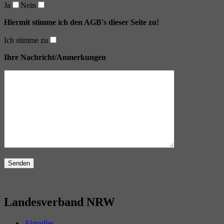
Ja
Nein
Hiermit stimme ich den AGB's dieser Seite zu!
Ich stimme zu
Ihre Nachricht/Anmerkungen
Landesverband NRW
Aktuelles