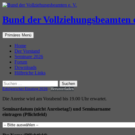
Zum
Inhalt
springen
Bund der Vollziehungsbeamten e
Suchen
Primäres Menü
Home
Der Vorstand
Seminare 2026
Forum
Downloads
Hilfreiche Links
Suchen
nach:
Erfolgreicher Einstieg 2026
Herunterladen
Die Anreise wird am Vorabend bis 19.00 Uhr erwartet.
Seminardatum (nicht Anreisetag!) und Seminarname
eintragen (Pflichtfeld)